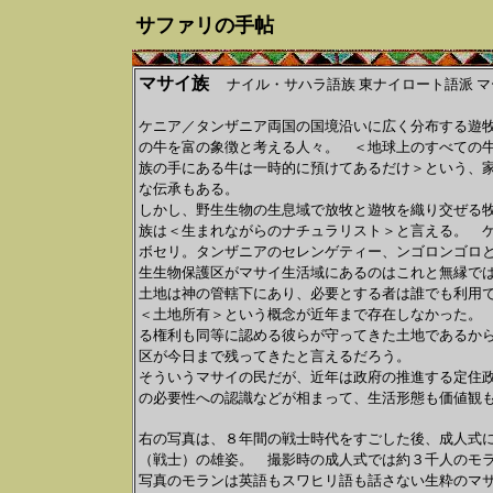
サファリの手帖
マサイ族
ナイル・サハラ語族 東ナイロート語派 
ケニア／タンザニア両国の国境沿いに広く分布する遊
の牛を富の象徴と考える人々。 ＜地球上のすべての
族の手にある牛は一時的に預けてあるだけ＞という、
な伝承もある。
しかし、野生生物の生息域で放牧と遊牧を織り交ぜる
族は＜生まれながらのナチュラリスト＞と言える。 
ボセリ。タンザニアのセレンゲティー、ンゴロンゴロ
生生物保護区がマサイ生活域にあるのはこれと無縁で
土地は神の管轄下にあり、必要とする者は誰でも利用
＜土地所有＞という概念が近年まで存在しなかった。
る権利も同等に認める彼らが守ってきた土地であるか
区が今日まで残ってきたと言えるだろう。
そういうマサイの民だが、近年は政府の推進する定住
の必要性への認識などが相まって、生活形態も価値観
右の写真は、８年間の戦士時代をすごした後、成人式
（戦士）の雄姿。 撮影時の成人式では約３千人のモ
写真のモランは英語もスワヒリ語も話さない生粋のマ